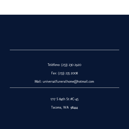
Teléfono: (253) 230 2920
Fax: (253) 235 2008
Mail:
universalfuneralhome@hotmail.com
1717 S 84th St #C-45
Tacoma, WA 98444